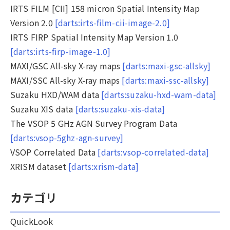
IRTS FILM [CII] 158 micron Spatial Intensity Map
Version 2.0
[darts:irts-film-cii-image-2.0]
IRTS FIRP Spatial Intensity Map Version 1.0
[darts:irts-firp-image-1.0]
MAXI/GSC All-sky X-ray maps
[darts:maxi-gsc-allsky]
MAXI/SSC All-sky X-ray maps
[darts:maxi-ssc-allsky]
Suzaku HXD/WAM data
[darts:suzaku-hxd-wam-data]
Suzaku XIS data
[darts:suzaku-xis-data]
The VSOP 5 GHz AGN Survey Program Data
[darts:vsop-5ghz-agn-survey]
VSOP Correlated Data
[darts:vsop-correlated-data]
XRISM dataset
[darts:xrism-data]
カテゴリ
QuickLook