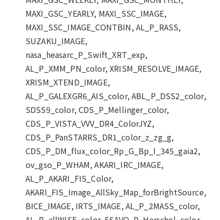
MAXI_GSC_YEARLY, MAXI_SSC_IMAGE,
MAXI_SSC_IMAGE_CONTBIN, AL_P_RASS,
SUZAKU_IMAGE,
nasa_heasarc_P_Swift_XRT_exp,
AL_P_XMM_PN_color, XRISM_RESOLVE_IMAGE,
XRISM_XTEND_IMAGE,
AL_P_GALEXGR6_AIS_color, ABL_P_DSS2_color,
SDSS9_color, CDS_P_Mellinger_color,
CDS_P_VISTA_VVV_DR4_ColorJYZ,
CDS_P_PanSTARRS_DR1_color_z_zg_g,
CDS_P_DM_flux_color_Rp_G_Bp_I_345_gaia2,
ov_gso_P_WHAM, AKARI_IRC_IMAGE,
AL_P_AKARI_FIS_Color,
AKARI_FIS_Image_AllSky_Map_forBrightSource,
BICE_IMAGE, IRTS_IMAGE, AL_P_2MASS_color,
AL_P_allWISE_color, ESAVO_P_Herschel_color,