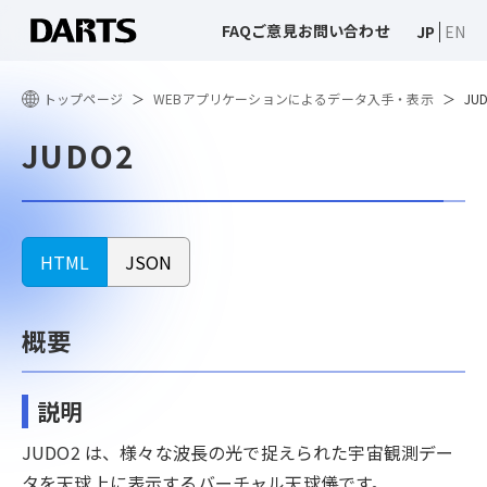
FAQ
ご意見
お問い合わせ
JP
EN
トップページ
WEBアプリケーションによるデータ入手・表示
JU
JUDO2
HTML
JSON
概要
説明
JUDO2 は、様々な波長の光で捉えられた宇宙観測デー
タを天球上に表示するバーチャル天球儀です。