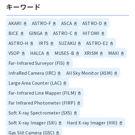
キーワード
AKARI
📓
ASTRO-F
📓
ASCA
📓
ASTRO-D
📓
BICE
📓
GINGA
📓
ASTRO-C
📓
HITOMI
📓
ASTRO-H
📓
IRTS
📓
SUZAKU
📓
ASTRO-E2
📓
VSOP
📓
HALCA
📓
MUSES-B
📓
XRISM
📓
MAXI
📓
Far-Infrared Surveyor (FIS)
📓
InfraRed Camera (IRC)
📓
All Sky Monitor (ASM)
📓
Large Area Counter (LAC)
📓
Far-Infrared Line Mapper (FILM)
📓
Far Infrared Photometer (FIRP)
📓
Soft X-ray Spectrometer (SXS)
📓
Soft X-ray Imager (SXI)
📓
Hard X-ray Imager (HXI)
📓
Gas Slit Camera (GSC)
📓