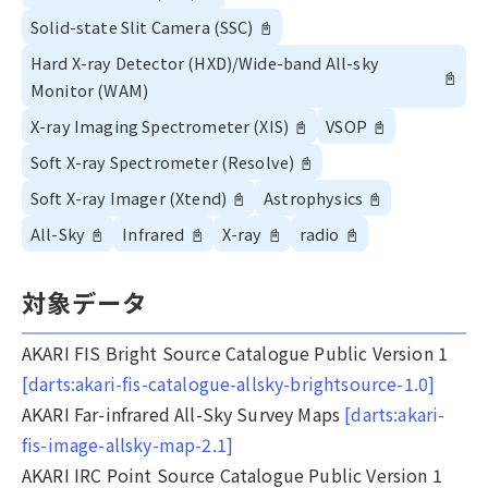
Solid-state Slit Camera (SSC)
📓
Hard X-ray Detector (HXD)/Wide-band All-sky
📓
Monitor (WAM)
X-ray Imaging Spectrometer (XIS)
📓
VSOP
📓
Soft X-ray Spectrometer (Resolve)
📓
Soft X-ray Imager (Xtend)
📓
Astrophysics
📓
All-Sky
📓
Infrared
📓
X-ray
📓
radio
📓
対象データ
AKARI FIS Bright Source Catalogue Public Version 1
[darts:akari-fis-catalogue-allsky-brightsource-1.0]
AKARI Far-infrared All-Sky Survey Maps
[darts:akari-
fis-image-allsky-map-2.1]
AKARI IRC Point Source Catalogue Public Version 1