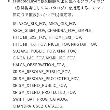
selectedLayer: 観測画像の上に重ねるグラフィック
（観測視野もしくはカタログ）を指定する。カンマ
区切りで複数(いくつでも)指定可。
例: ASCA_SIS_FOV, ASCA_GIS_FOV,
ASCA_GIS64_FOV, CHANDRA_FOV_SIMPLE,
HITOMI_SXS_FOV, HITOMI_SXI_FOV,
HITOMI_HXI_FOV, NICER_FOV, NuSTAR_FOV,
SUZAKU_PUBLIC_FOV, XMM_FOV,
GINGA_LAC_FOV, AKARI_IRC_FOV,
HALCA_OBSERVATION_FOV,
XRISM_RESOLVE_PUBLIC_FOV,
XRISM_RESOLVE_PROTECTED_FOV,
XRISM_XTEND_PUBLIC_FOV,
XRISM_XTEND_PROTECTED_FOV,
SWIFT_BAT_PROG_CATALOG,
CHANDRA_CSC2_CATALOG,