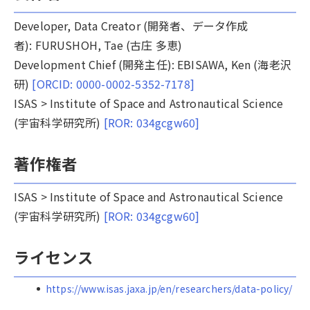
Developer, Data Creator (開発者、データ作成
者):
FURUSHOH, Tae (古庄 多恵)
Development Chief (開発主任):
EBISAWA, Ken (海老沢
研)
[ORCID: 0000-0002-5352-7178]
ISAS > Institute of Space and Astronautical Science
(宇宙科学研究所)
[ROR: 034gcgw60]
著作権者
ISAS > Institute of Space and Astronautical Science
(宇宙科学研究所)
[ROR: 034gcgw60]
ライセンス
https://www.isas.jaxa.jp/en/researchers/data-policy/