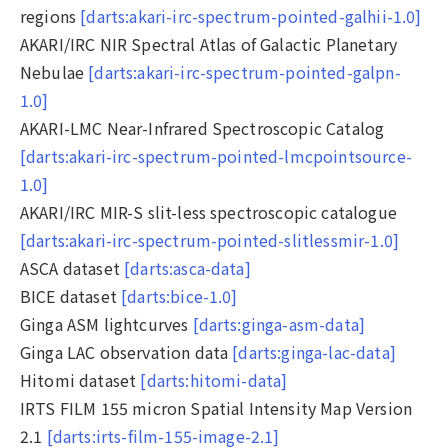
regions
[darts:akari-irc-spectrum-pointed-galhii-1.0]
AKARI/IRC NIR Spectral Atlas of Galactic Planetary
Nebulae
[darts:akari-irc-spectrum-pointed-galpn-
1.0]
AKARI-LMC Near-Infrared Spectroscopic Catalog
[darts:akari-irc-spectrum-pointed-lmcpointsource-
1.0]
AKARI/IRC MIR-S slit-less spectroscopic catalogue
[darts:akari-irc-spectrum-pointed-slitlessmir-1.0]
ASCA dataset
[darts:asca-data]
BICE dataset
[darts:bice-1.0]
Ginga ASM lightcurves
[darts:ginga-asm-data]
Ginga LAC observation data
[darts:ginga-lac-data]
Hitomi dataset
[darts:hitomi-data]
IRTS FILM 155 micron Spatial Intensity Map Version
2.1
[darts:irts-film-155-image-2.1]