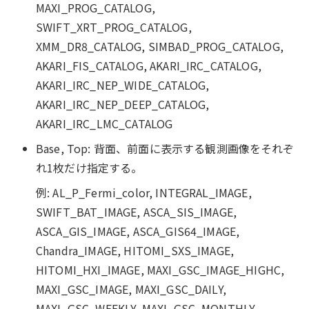
MAXI_PROG_CATALOG,
SWIFT_XRT_PROG_CATALOG,
XMM_DR8_CATALOG, SIMBAD_PROG_CATALOG,
AKARI_FIS_CATALOG, AKARI_IRC_CATALOG,
AKARI_IRC_NEP_WIDE_CATALOG,
AKARI_IRC_NEP_DEEP_CATALOG,
AKARI_IRC_LMC_CATALOG
Base, Top: 背面、前面に表示する観測画像をそれぞ
れ1枚だけ指定する。
例: AL_P_Fermi_color, INTEGRAL_IMAGE,
SWIFT_BAT_IMAGE, ASCA_SIS_IMAGE,
ASCA_GIS_IMAGE, ASCA_GIS64_IMAGE,
Chandra_IMAGE, HITOMI_SXS_IMAGE,
HITOMI_HXI_IMAGE, MAXI_GSC_IMAGE_HIGHC,
MAXI_GSC_IMAGE, MAXI_GSC_DAILY,
MAXI_GSC_WEEKLY, MAXI_GSC_MONTHLY,