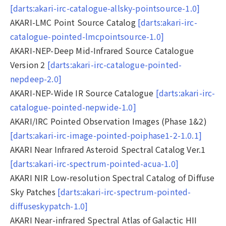
[darts:akari-irc-catalogue-allsky-pointsource-1.0]
AKARI-LMC Point Source Catalog
[darts:akari-irc-
catalogue-pointed-lmcpointsource-1.0]
AKARI-NEP-Deep Mid-Infrared Source Catalogue
Version 2
[darts:akari-irc-catalogue-pointed-
nepdeep-2.0]
AKARI-NEP-Wide IR Source Catalogue
[darts:akari-irc-
catalogue-pointed-nepwide-1.0]
AKARI/IRC Pointed Observation Images (Phase 1&2)
[darts:akari-irc-image-pointed-poiphase1-2-1.0.1]
AKARI Near Infrared Asteroid Spectral Catalog Ver.1
[darts:akari-irc-spectrum-pointed-acua-1.0]
AKARI NIR Low-resolution Spectral Catalog of Diffuse
Sky Patches
[darts:akari-irc-spectrum-pointed-
diffuseskypatch-1.0]
AKARI Near-infrared Spectral Atlas of Galactic HII